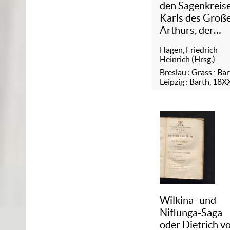
den Sagenkreis
Karls des Groß
Arthurs, der
Tafelrunde und 
Hagen, Friedrich
Grals, Attila's, 
Heinrich (Hrsg.)
Amelungen und
Breslau : Grass ; Bar
Nibelungen
Leipzig : Barth, 18X
Wilkina- und
Niflunga-Saga
oder Dietrich v