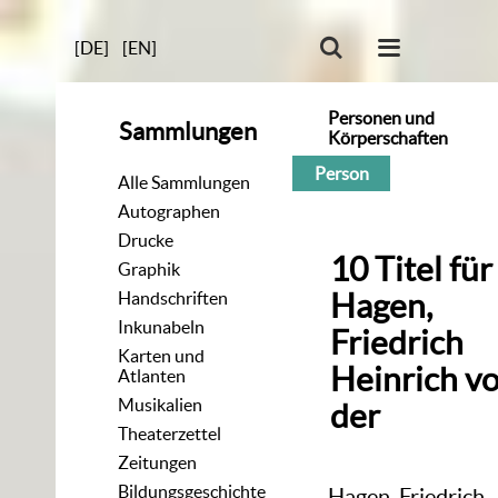
[DE]
[EN]
Personen und
Sammlungen
Körperschaften
Person
Alle Sammlungen
Autographen
Drucke
10
Titel
für
Graphik
Hagen,
Handschriften
Inkunabeln
Friedrich
Karten und
Heinrich v
Atlanten
Musikalien
der
Theaterzettel
Zeitungen
Bildungsgeschichte
Hagen, Friedrich