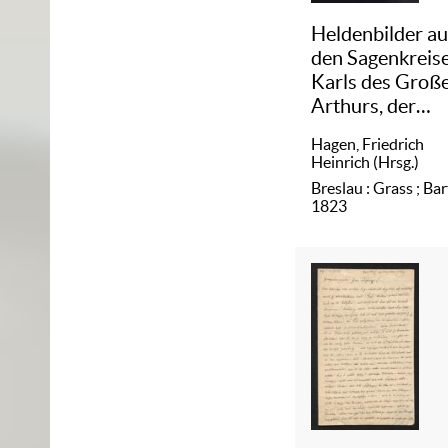
Heldenbilder a
den Sagenkreis
Karls des Groß
Arthurs, der
Tafelrunde und 
Hagen, Friedrich
Grals, Attila's, 
Heinrich (Hrsg.)
Amelungen und
Breslau : Grass ; Bar
Nibelungen
/
1823
2