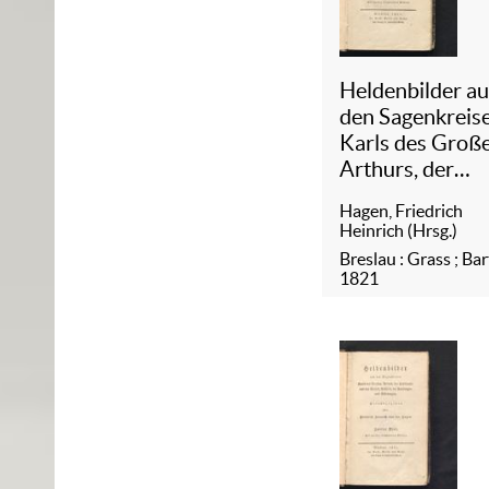
Heldenbilder a
den Sagenkreis
Karls des Groß
Arthurs, der
Tafelrunde und 
Hagen, Friedrich
Grals, Attila's, 
Heinrich (Hrsg.)
Amelungen und
Breslau : Grass ; Bar
Nibelungen
/
1821
1