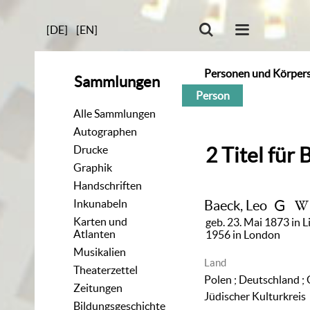
[DE]
[EN]
Personen und Körper
Sammlungen
Person
Alle Sammlungen
Autographen
Drucke
2
Titel
für
B
Graphik
Handschriften
Inkunabeln
Baeck, Leo
Karten und
geb. 23. Mai 1873 in L
Atlanten
1956 in London
Musikalien
Land
Theaterzettel
Polen ; Deutschland ;
Zeitungen
Jüdischer Kulturkreis
Bildungsgeschichte