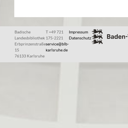
Badische
T +49 721
Impressum
Landesbibliothek
175-2221
Datenschutz
Erbprinzenstraße
service@blb-
15
karlsruhe.de
76133 Karlsruhe