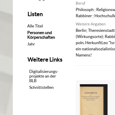
Beruf
Philosoph ; Religionsw
Listen
Rabbiner ; Hochschulle
Weitere Angaben
Alle Titel
Berlin; Theresienstad
Personen und
(Wirkungsorte); Rabbi
Körperschaften
poln. HerkunftLeo "Isr
Jahr
ein nationalsozialistis
Namens!
Weitere Links
Digitalisierungs-
projekte an der
BLB
Schnittstellen