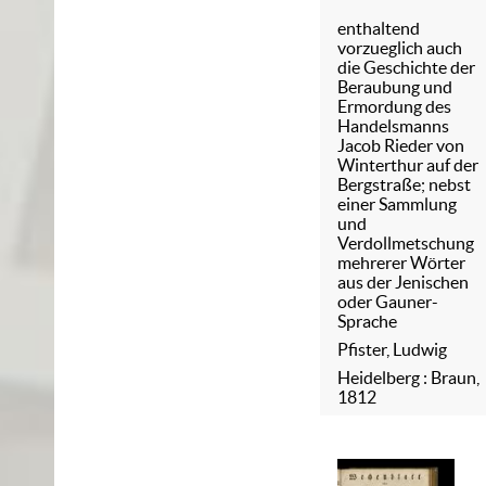
Ufern des
enthaltend
Mains, im
vorzueglich auch
Spessart und i
die Geschichte der
Beraubung und
Odenwalde
Ermordung des
Handelsmanns
Jacob Rieder von
Winterthur auf der
Bergstraße; nebst
einer Sammlung
und
Verdollmetschung
mehrerer Wörter
aus der Jenischen
oder Gauner-
Sprache
Pfister, Ludwig
Heidelberg : Braun,
1812