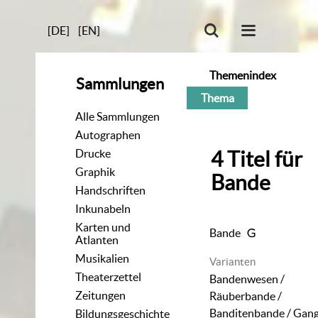
[DE]
[EN]
Themenindex
Sammlungen
Thema
Alle Sammlungen
Autographen
Drucke
4
Titel
für
Graphik
Bande
Handschriften
Inkunabeln
Karten und
Bande
Atlanten
Musikalien
Varianten
Theaterzettel
Bandenwesen /
Zeitungen
Räuberbande /
Banditenbande / Gan
Bildungsgeschichte