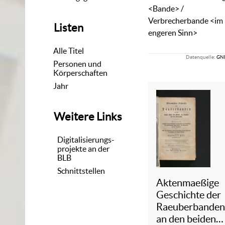
<Bande> /
Verbrecherbande <im
Listen
engeren Sinn>
Alle Titel
Datenquelle:
GN
Personen und
Körperschaften
Jahr
Weitere Links
Digitalisierungs-
projekte an der
BLB
Schnittstellen
Aktenmaeßige
Geschichte der
Raeuberbande
an den beiden