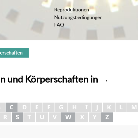
Reproduktionen
Nutzungsbedingungen
FAQ
erschaften
n und Körperschaften
in
→
B
C
D
E
F
G
H
I
J
K
L
M
R
S
T
U
V
W
X
Y
Z