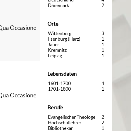
Dänemark
2
Orte
 Qua Occasione
Wittenberg
3
Ilsenburg (Harz)
1
Jauer
1
Kremnitz
1
Leipzig
1
Lebensdaten
1601-1700
4
1701-1800
1
 Qua Occasione
Berufe
Evangelischer Theologe
2
Hochschullehrer
2
Bibliothekar
1