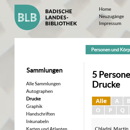
Home
Neuzugänge
Impressum
Personen und Körp
Sammlungen
5
Persone
Drucke
Alle Sammlungen
Autographen
Drucke
Alle
A
Graphik
O
P
Q
Handschriften
Inkunabeln
Chladni, Martin
Karten und Atlanten