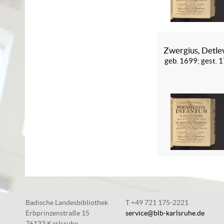
Zwergius, Detle
geb. 1699; gest. 
Badische Landesbibliothek
T +49 721 175-2221
Erbprinzenstraße 15
service@blb-karlsruhe.de
76133 Karlsruhe