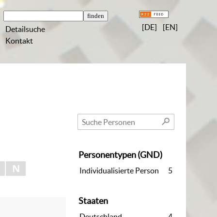
[DE]
[EN]
Detailsuche
Kontakt
Personentypen (GND)
N
Individualisierte Person
5
Staaten
Deutschland
4