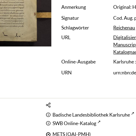
Anmerkung
Original: 
Signatur
Cod. Aug. 
Schlagwörter
Reichenau
URL
Digitalisie
Manuscrip
Katalogna
Online-Ausgabe
Karlsruhe 
URN
urn:nbn:d
Badische Landesbibliothek Karlsruhe
SWB Online-Katalog
METS (OAI-PMH)