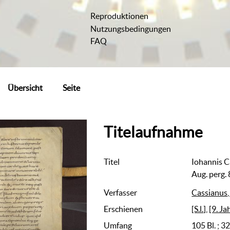
Reproduktionen
Nutzungsbedingungen
FAQ
Übersicht
Seite
Titelaufnahme
Titel
Iohannis Ca
Aug. perg.
Verfasser
Cassianus
Erschienen
[S.l.]
,
[9. Ja
Umfang
105 Bl. ; 3