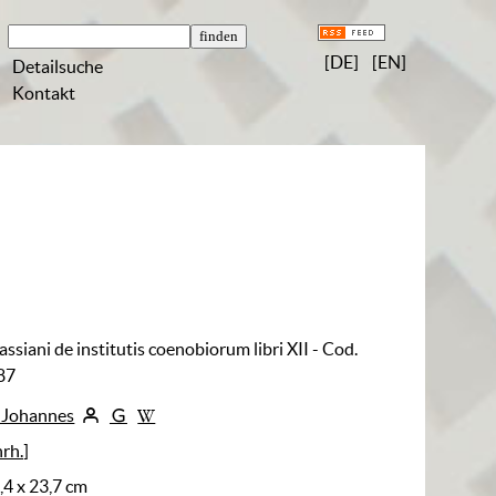
[DE]
[EN]
Detailsuche
Kontakt
ssiani de institutis coenobiorum libri XII - Cod.
 87
, Johannes
hrh.]
2,4 x 23,7 cm