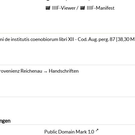
IIIF-Viewer
/
IIIF-Manifest
i de institutis coenobiorum libri XII - Cod. Aug. perg. 87
[
38,30 
rovenienz Reichenau
→
Handschriften
ngen
Public Domain Mark 1.0