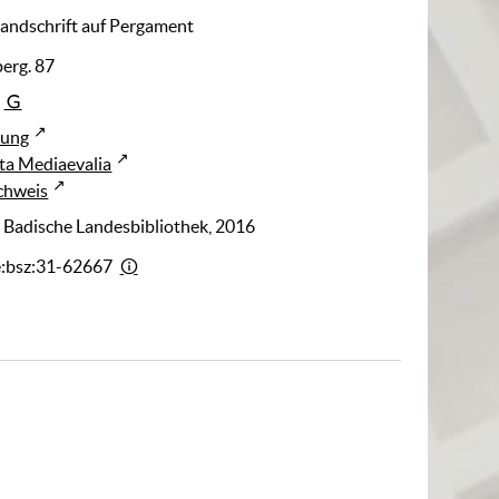
Handschrift auf Pergament
perg. 87
rung
ta Mediaevalia
chweis
: Badische Landesbibliothek, 2016
e:bsz:31-62667