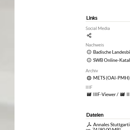
Links
Social Media
Nachweis
Badische Landesbi
SWB Online-Kata
Archiv
METS (OAI-PMH)
IIIF
IIIF-Viewer
/
I
Dateien
Annales Stuttgarti
ap. 74
[
80,00 MB
]