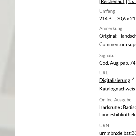
[Reichenau]
,
[15. 
Umfang
214 Bl. ; 30,6 x 2
Anmerkung
Original: Handsch
Commentum super
Signatur
Cod. Aug. pap. 74
URL
Digitalisierung
Katalognachweis
Online-Ausgabe
Karlsruhe : Badis
Landesbibliothek
URN
urn:nbn:de:bsz: