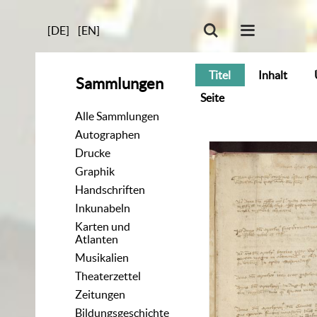
[DE]
[EN]
Titel
Inhalt
Sammlungen
Seite
Alle Sammlungen
Autographen
Drucke
Graphik
Handschriften
Inkunabeln
Karten und
Atlanten
Musikalien
Theaterzettel
Zeitungen
Bildungsgeschichte