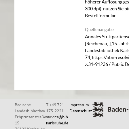
höherer Auflösung ge
300 dpi), nutzen Sie b
Bestellformular
.
Quellenangabe
Annales Stuttgartiense
[Reichenau], [15. Jahrh
Landesbibliothek Karl
74
,
https://nbn-resolv
z:31-91236
/ Public 
Badische
T +49 721
Impressum
Landesbibliothek
175-2221
Datenschutz
Erbprinzenstraße
service@blb-
15
karlsruhe.de