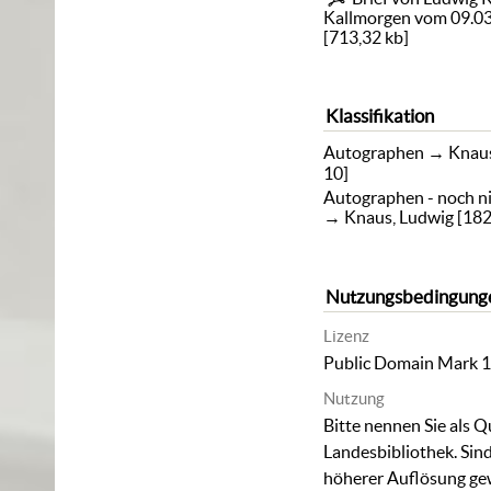
Kallmorgen vom 09.03
[
713,32 kb
]
Klassifikation
Autographen
→
Knaus
10]
Autographen - noch ni
→
Knaus, Ludwig [18
Nutzungsbedingung
Lizenz
Public Domain Mark 1
Nutzung
Bitte nennen Sie als Q
Landesbibliothek. Sind
höherer Auflösung ge