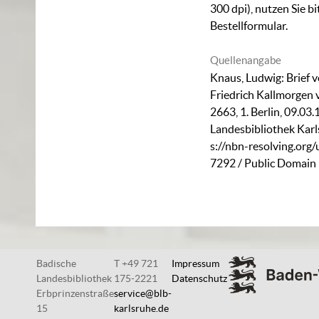
300 dpi), nutzen Sie b
Bestellformular
.
Quellenangabe
Knaus, Ludwig: Brief 
Friedrich Kallmorgen 
2663, 1. Berlin, 09.03
Landesbibliothek Karl
s://nbn-resolving.org
7292
/ Public Domain
Badische
T +49 721
Impressum
Landesbibliothek
175-2221
Datenschutz
Erbprinzenstraße
service@blb-
15
karlsruhe.de