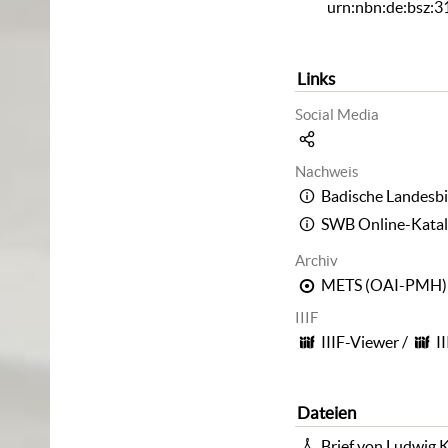
urn:nbn:de:bsz:
Links
Social Media
Nachweis
Badische Landesbi
SWB Online-Kata
Archiv
METS (OAI-PMH)
IIIF
IIIF-Viewer
/
I
Dateien
Brief von Ludwig K