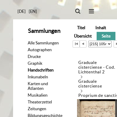
[DE]
[EN]
Titel
Inhalt
Sammlungen
Übersicht
Seite
Alle Sammlungen
Autographen
Drucke
Graduale
Graphik
cisterciense - Cod.
Handschriften
Lichtenthal 2
Inkunabeln
Graduale
Karten und
cisterciense
Atlanten
Musikalien
Proprium de sancti
Theaterzettel
Zeitungen
Bildungsgeschichte