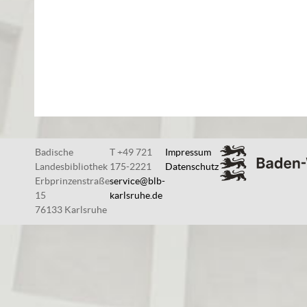
Badische
T +49 721
Impressum
Landesbibliothek
175-2221
Datenschutz
Erbprinzenstraße
service@blb-
15
karlsruhe.de
76133 Karlsruhe