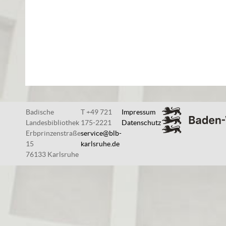
Badische
T +49 721
Impressum
Landesbibliothek
175-2221
Datenschutz
Erbprinzenstraße
service@blb-
15
karlsruhe.de
76133 Karlsruhe