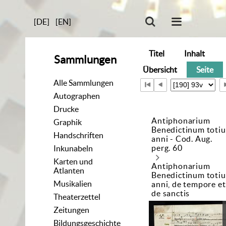
[DE]
[EN]
Titel
Inhalt
Sammlungen
Übersicht
Seite
Alle Sammlungen
Autographen
Drucke
Antiphonarium
Graphik
Benedictinum totiu
Handschriften
anni - Cod. Aug.
perg. 60
Inkunabeln
Karten und
Antiphonarium
Atlanten
Benedictinum totiu
Musikalien
anni, de tempore et
de sanctis
Theaterzettel
Zeitungen
Bildungsgeschichte