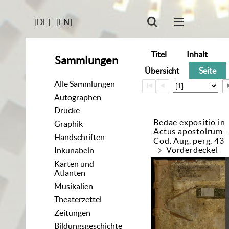
[DE]
[EN]
Titel
Inhalt
Sammlungen
Übersicht
Seite
Alle Sammlungen
Autographen
Drucke
Bedae expositio in
Graphik
Actus apostolrum -
Handschriften
Cod. Aug. perg. 43
Vorderdeckel
Inkunabeln
Karten und
Atlanten
Musikalien
Theaterzettel
Zeitungen
Bildungsgeschichte