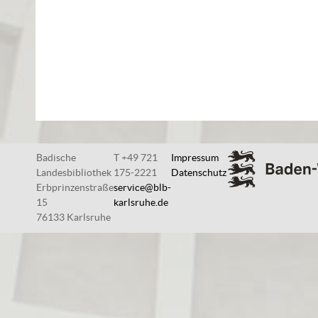
Badische
T +49 721
Impressum
Landesbibliothek
175-2221
Datenschutz
Erbprinzenstraße
service@blb-
15
karlsruhe.de
76133 Karlsruhe