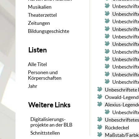
Unbeschrifte
Musikalien
Unbeschrifte
Theaterzettel
Unbeschrifte
Zeitungen
Unbeschrifte
Bildungsgeschichte
Unbeschrifte
Unbeschrifte
Listen
Unbeschrifte
Unbeschrifte
Alle Titel
Unbeschrifte
Personen und
Unbeschrifte
Körperschaften
Unbeschrifte
Jahr
Unbeschriftete 
Oswald-Legend
Weitere Links
Alexius-Legend
Unbeschrifte
Digitalisierungs-
Unbeschriftetes
projekte an der BLB
Rückdeckel
Schnittstellen
Maßstab/Farbke