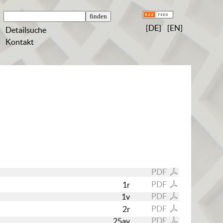
[DE]
[EN]
Detailsuche
Kontakt
PDF
PDF
1r
PDF
1v
PDF
2r
PDF
25av