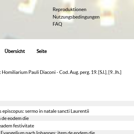
Reproduktionen
Nutzungsbedingungen
FAQ
Übersicht
Seite
omiliarium Pauli Diaconi - Cod. Aug. perg. 19. [S.l.], [9. Jh.]
episcopus: sermo in natale sancti Laurentii
a de eodem die
eadem festivitate
 Evangelium nach Iohannes: item de eodem die