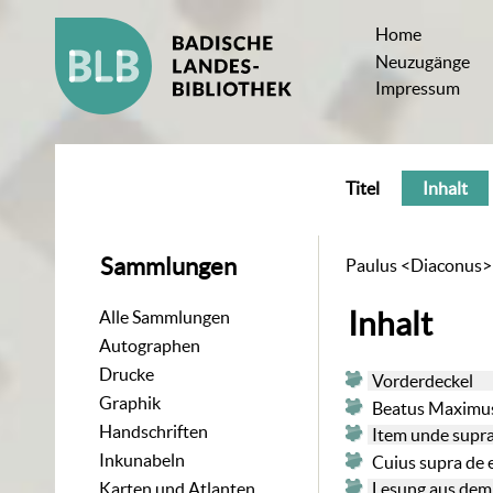
Home
Neuzugänge
Impressum
Titel
Inhalt
Sammlungen
Paulus <Diaconus>: H
Inhalt
Alle Sammlungen
Autographen
Drucke
Vorderdeckel
Graphik
Beatus Maximus 
Handschriften
Item unde supr
Inkunabeln
Cuius supra de 
Lesung aus dem
Karten und Atlanten