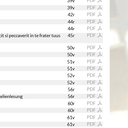
PDF
39v
PDF
39v
PDF
42r
PDF
44r
PDF
44r
PDF
 si peccaverit in te frater tuus
45r
PDF
50v
PDF
50v
PDF
51v
PDF
51v
PDF
52v
PDF
52v
PDF
56r
PDF
gelienlesung
56r
PDF
60r
PDF
60r
PDF
61v
PDF
61v