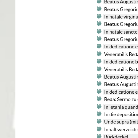
Beatus Augustin
Beatus Gregoriu
In natale virg
Beatus Gregoriu
In natale sanct
Beatus Gregoriu
In dedicatione 
Venerabilis Bed
In dedicatione 
Venerabilis Bed
Beatus Augustin
Beatus Augusti
In dedicatione 
Beda: Sermo zu 
In letania quan
In die depositio
Unde supra (mit
Inhaltsverzeich
Rückdeckel