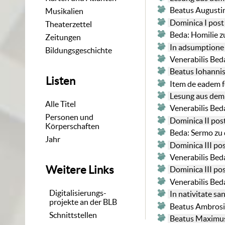
Beatus Augustin
Musikalien
Dominica I post
Theaterzettel
Beda: Homilie z
Zeitungen
In adsumptione
Bildungsgeschichte
Venerabilis Bed
Beatus Iohannis
Listen
Item de eadem f
Lesung aus dem
Alle Titel
Venerabilis Bed
Personen und
Dominica II pos
Körperschaften
Beda: Sermo zu 
Jahr
Dominica III po
Venerabilis Bed
Weitere Links
Dominica III po
Venerabilis Bed
Digitalisierungs-
In nativitate s
projekte an der BLB
Beatus Ambrosi
Schnittstellen
Beatus Maximus 