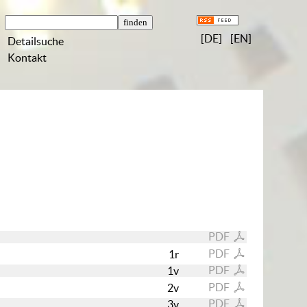
[DE]
[EN]
Detailsuche
Kontakt
PDF
PDF
1r
PDF
1v
PDF
2v
PDF
3v