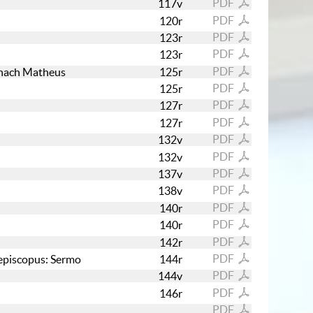
PDF
117v
PDF
120r
PDF
123r
PDF
123r
PDF
m nach Matheus
125r
PDF
125r
PDF
127r
PDF
127r
PDF
132v
PDF
132v
PDF
137v
PDF
138v
PDF
140r
PDF
140r
PDF
142r
PDF
s episcopus: Sermo
144r
PDF
144v
PDF
146r
PDF