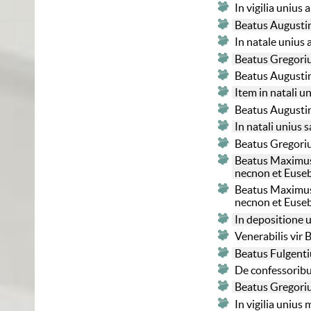
In vigilia uniu
Beatus Augustin
In natale unius
Beatus Gregoriu
Beatus Augustin
Item in natali 
Beatus Augustin
In natali unius
Beatus Gregoriu
Beatus Maximus e
necnon et Euse
Beatus Maximus e
necnon et Euse
In depositione 
Venerabilis vir
Beatus Fulgentiu
De confessorib
Beatus Gregoriu
In vigilia uniu