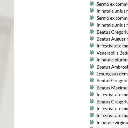
Sermo ex comme
In natale unius
Sermo ex comme
In natale unius
Beatus Gregoriu
Beatus Augusti
In festivitate 
Venerabilis Bed
In natale plur
Beatus Ambrosiu
Lesung aus dem
Beatus Gregoriu
Beatus Maximus
In festivitate 
Beatus Gregoriu
In festivitate 
In festivitate 
In natale virg