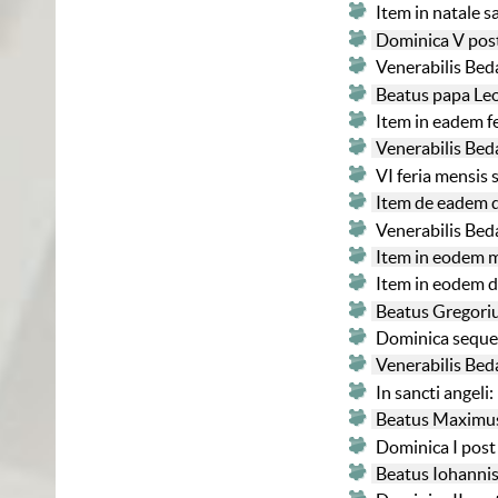
Item in natale s
Dominica V post
Venerabilis Bed
Beatus papa Leo:
Item in eadem f
Venerabilis Bed
VI feria mensis
Item de eadem 
Venerabilis Bed
Item in eodem m
Item in eodem d
Beatus Gregoriu
Dominica seque
Venerabilis Bed
In sancti angel
Beatus Maximus
Dominica I post
Beatus Iohannis