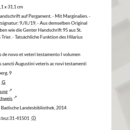
4,1 x 31,1 cm
Handschrift auf Pergament. - Mit Marginalien. -
signatur: 9./II./19. - Aus demselben Original
ben wie die Genter Handschrift 95 aus St.
Trier. - Tatsächliche Funktion des Hilarius
 de novo et veteri testamento I volumen
 sancti Augustini veteris ac novi testamenti
erg. 9
rung
chweis
: Badische Landesbibliothek, 2014
e:bsz:31-41501