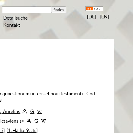
[DE]
[EN]
Detailsuche
Kontakt
er quaestionum ueteris et noui testamenti - Cod.
9
, Aurelius
Pictaviensis>
 ?]
,
[1. Hälfte 9. Jh.]