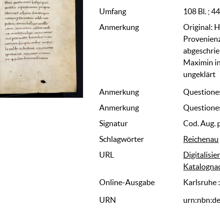
Umfang
108 Bl. ; 4
Anmerkung
Original: 
Provenienz
abgeschrie
Maximin in 
ungeklärt
Anmerkung
Questiones
Anmerkung
Questiones
Signatur
Cod. Aug. p
Schlagwörter
Reichenau
URL
Digitalisie
Katalogna
Online-Ausgabe
Karlsruhe 
URN
urn:nbn:d