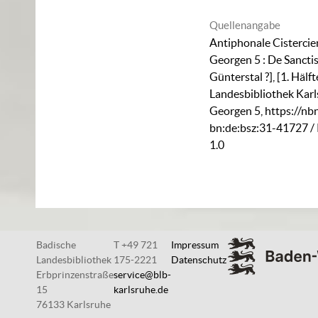
Quellenangabe
Antiphonale Cistercien
Georgen 5 : De Sanctis-
Günterstal ?], [1. Hälft
Landesbibliothek Karl
Georgen 5
,
https://nb
bn:de:bsz:31-41727
/
1.0
Badische
T +49 721
Impressum
Landesbibliothek
175-2221
Datenschutz
Erbprinzenstraße
service@blb-
15
karlsruhe.de
76133 Karlsruhe