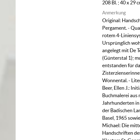
208 Bl. ; 40 x 29 
Anmerkung
Original: Handsch
Pergament. - Qua
rotem 4-Liniensys
Ursprünglich wohl
angelegt mit De 
(Günterstal 1); 
entstanden für d
Zisterzienserinne
Wonnental. - Lite
Beer, Ellen J.: Ini
Buchmalerei aus
Jahrhunderten in
der Badischen La
Basel, 1965 sowi
Michael: Die mitt
Handschriften des