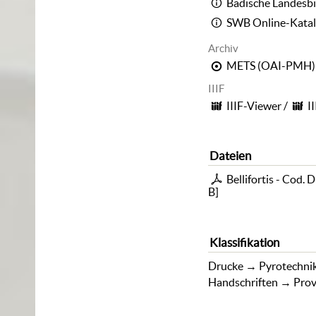
Badische Landesbi
SWB Online-Kata
Archiv
METS (OAI-PMH)
IIIF
IIIF-Viewer
/
I
Dateien
Bellifortis - Cod. 
B
]
Klassifikation
Drucke
→
Pyrotechni
Handschriften
→
Prov