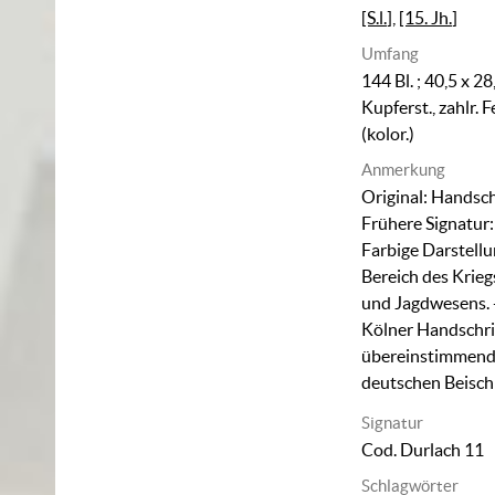
[S.l.]
,
[15. Jh.]
Umfang
144 Bl. ; 40,5 x 2
Kupferst., zahlr. 
(kolor.)
Anmerkung
Original: Handschr
Frühere Signatur:
Farbige Darstell
Bereich des Krieg
und Jagdwesens. -
Kölner Handschri
übereinstimmend. 
deutschen Beisch
Signatur
Cod. Durlach 11
Schlagwörter