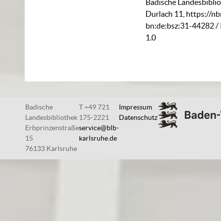
Badische Landesbiblio
Durlach 11
,
https://nb
bn:de:bsz:31-44282
/
1.0
Badische
T +49 721
Impressum
Landesbibliothek
175-2221
Datenschutz
Erbprinzenstraße
service@blb-
15
karlsruhe.de
76133 Karlsruhe