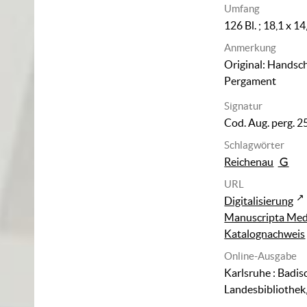
Umfang
126 Bl. ; 18,1 x 1
Anmerkung
Original: Handsch
Pergament
Signatur
Cod. Aug. perg. 2
Schlagwörter
Reichenau
URL
Digitalisierung
Manuscripta Med
Katalognachweis
Online-Ausgabe
Karlsruhe : Badis
Landesbibliothek