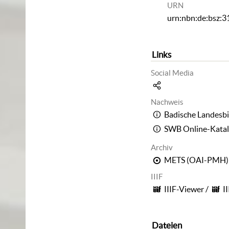
URN
urn:nbn:de:bsz:
Links
Social Media
Nachweis
Badische Landesbi
SWB Online-Kata
Archiv
METS (OAI-PMH)
IIIF
IIIF-Viewer
/
I
Dateien