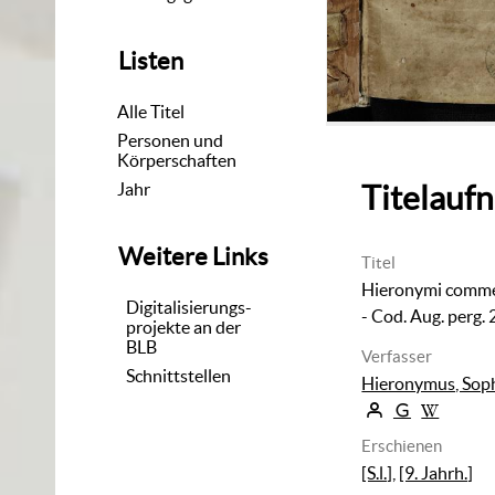
Listen
Alle Titel
Personen und
Körperschaften
Jahr
Titelauf
Weitere Links
Titel
Hieronymi comme
Digitalisierungs-
- Cod. Aug. perg.
projekte an der
BLB
Verfasser
Schnittstellen
Hieronymus, Sop
Erschienen
[S.l.]
,
[9. Jahrh.]