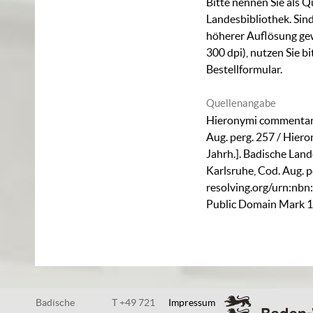
Bitte nennen Sie als Q
Landesbibliothek. Sind
höherer Auflösung ge
300 dpi), nutzen Sie b
Bestellformular
.
Quellenangabe
Hieronymi commentari
Aug. perg. 257 / Hierony
Jahrh.]. Badische Lan
Karlsruhe,
Cod. Aug. p
resolving.org/urn:nb
Public Domain Mark 1
Badische
T +49 721
Impressum