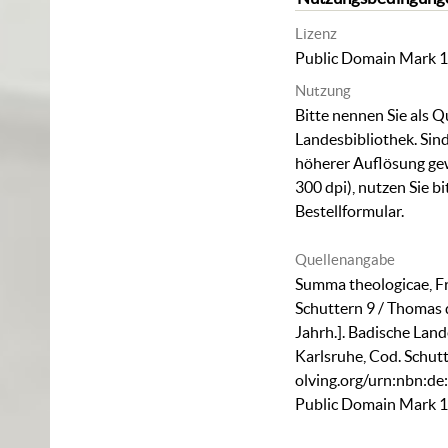
Lizenz
Public Domain Mark 1
Nutzung
Bitte nennen Sie als Q
Landesbibliothek. Sind
höherer Auflösung ge
300 dpi), nutzen Sie b
Bestellformular
.
Quellenangabe
Summa theologicae, F
Schuttern 9 / Thomas de
Jahrh.]. Badische Lan
Karlsruhe,
Cod. Schut
olving.org/urn:nbn:d
Public Domain Mark 1