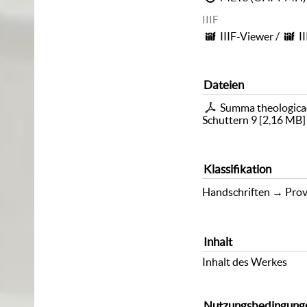
IIIF
IIIF-Viewer
/
I
Dateien
Summa theologicae
Schuttern 9
[
2,16 MB
]
Klassifikation
Handschriften
→
Prov
Inhalt
Inhalt des Werkes
Nutzungsbedingung