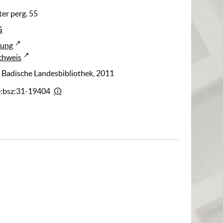
ter perg. 55
rung
chweis
: Badische Landesbibliothek, 2011
e:bsz:31-19404