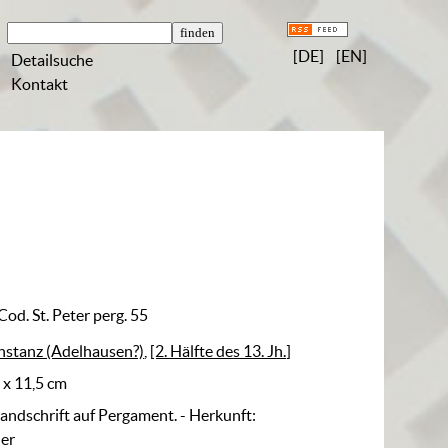
[DE]
[EN]
Detailsuche
Kontakt
Cod. St. Peter perg. 55
nstanz (Adelhausen?)
,
[2. Hälfte des 13. Jh.]
7 x 11,5 cm
Handschrift auf Pergament. - Herkunft:
er