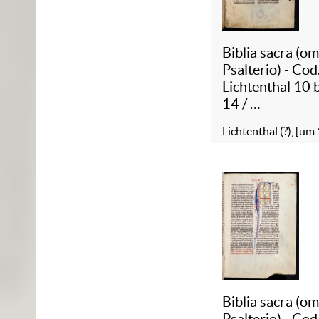
Biblia sacra (o
Psalterio) - Cod
Lichtenthal 10 
14
/
2 :
Biblia sacra
Lichtenthal (?), [um
(omisso Psalteri
Cod. Lichtentha
Biblia sacra (o
Psalterio) - Cod