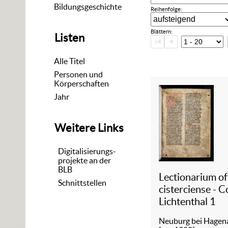
Bildungsgeschichte
Reihenfolge:
Blättern:
Listen
Alle Titel
Personen und
Körperschaften
Jahr
Weitere Links
Digitalisierungs-
projekte an der
BLB
Lectionarium off
Schnittstellen
cisterciense - C
Lichtenthal 1
Neuburg bei Hagen