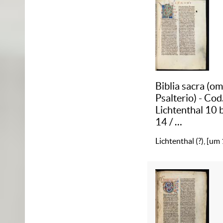
Biblia sacra (o
Psalterio) - Cod
Lichtenthal 10 
14
/
1 :
Biblia sacra
Lichtenthal (?), [um
(omisso Psalteri
Cod. Lichtentha