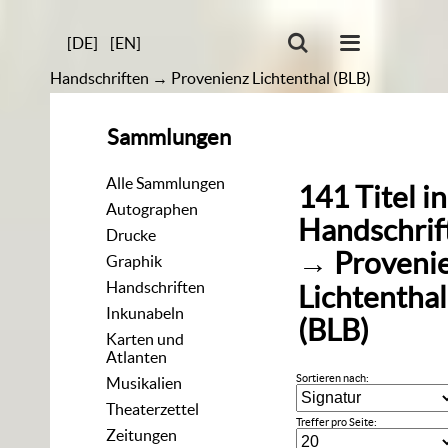
[DE]
[EN]
Handschriften
→
Provenienz Lichtenthal (BLB)
Sammlungen
Alle Sammlungen
141
Titel
in
Autographen
Handschrif
Drucke
→
Proveni
Graphik
Handschriften
Lichtenthal
Inkunabeln
(BLB)
Karten und
Atlanten
Sortieren nach:
Musikalien
Theaterzettel
Treffer pro Seite:
Zeitungen