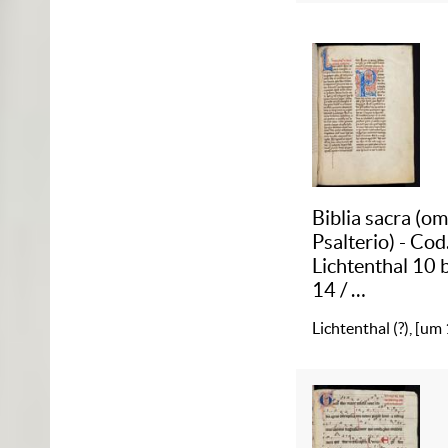
Cod. Lichtentha
Biblia sacra (o
Psalterio) - Cod
Lichtenthal 10 
14
/
5 :
Biblia sacra
Lichtenthal (?), [um
(omisso Psalteri
Cod. Lichtentha