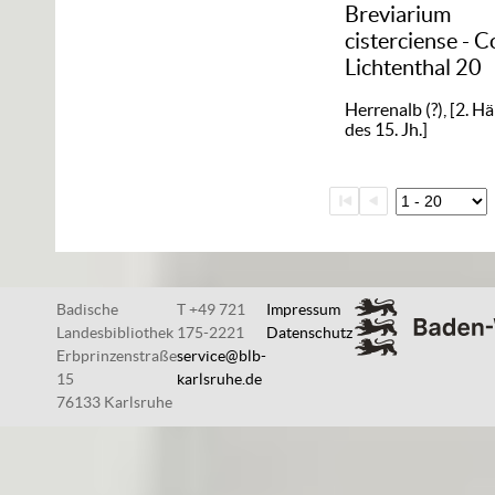
Breviarium
cisterciense - C
Lichtenthal 20
Herrenalb (?), [2. Hä
des 15. Jh.]
Badische
T +49 721
Impressum
Landesbibliothek
175-2221
Datenschutz
Erbprinzenstraße
service@blb-
15
karlsruhe.de
76133 Karlsruhe