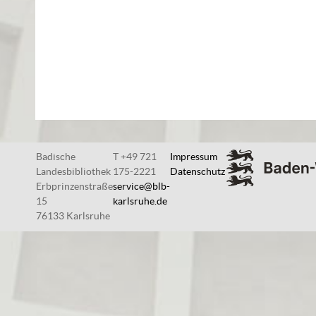
Badische
T +49 721
Impressum
Landesbibliothek
175-2221
Datenschutz
Erbprinzenstraße
service@blb-
15
karlsruhe.de
76133 Karlsruhe