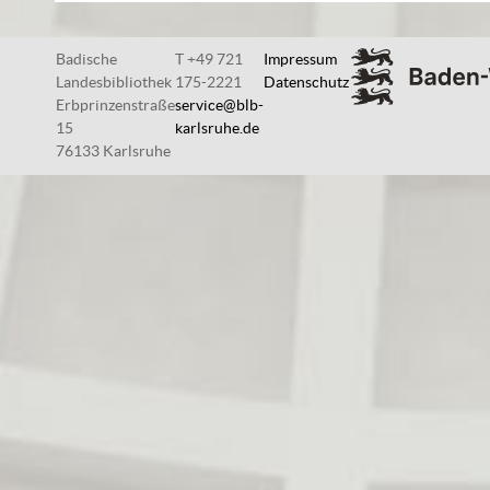
Badische
T +49 721
Impressum
Landesbibliothek
175-2221
Datenschutz
Erbprinzenstraße
service@blb-
15
karlsruhe.de
76133 Karlsruhe