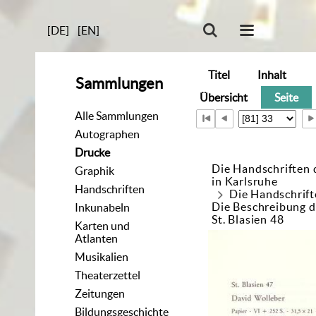
[DE]
[EN]
Titel
Inhalt
Sammlungen
Übersicht
Seite
Alle Sammlungen
Autographen
Drucke
Die Handschriften 
Graphik
in Karlsruhe
Handschriften
Die Handschrift
Die Beschreibung d
Inkunabeln
St. Blasien 48
Karten und
Atlanten
Musikalien
Theaterzettel
Zeitungen
Bildungsgeschichte