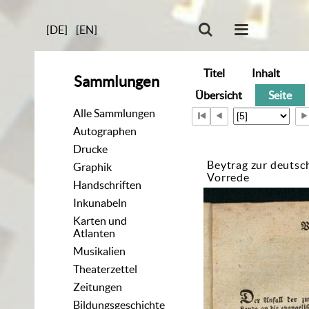
[DE]
[EN]
Titel
Inhalt
Sammlungen
Übersicht
Seite
Alle Sammlungen
Autographen
Drucke
Beytrag zur deutsc
Graphik
Vorrede
Handschriften
Inkunabeln
Karten und
Atlanten
Musikalien
Theaterzettel
Zeitungen
Bildungsgeschichte