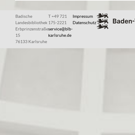
Badische
T +49 721
Impressum
Landesbibliothek
175-2221
Datenschutz
Erbprinzenstraße
service@blb-
15
karlsruhe.de
76133 Karlsruhe