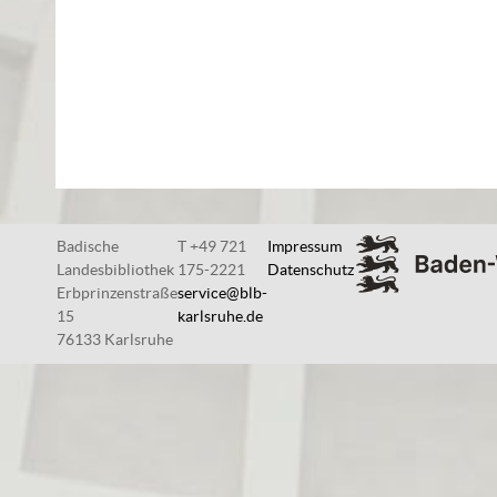
Badische
T +49 721
Impressum
Landesbibliothek
175-2221
Datenschutz
Erbprinzenstraße
service@blb-
15
karlsruhe.de
76133 Karlsruhe