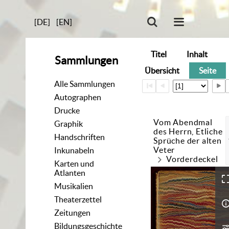
[DE]
[EN]
Titel
Inhalt
Sammlungen
Übersicht
Seite
Alle Sammlungen
Autographen
Drucke
Vom Abendmal
Graphik
des Herrn, Etliche
Handschriften
Sprüche der alten
Veter
Inkunabeln
Vorderdeckel
Karten und
Atlanten
Musikalien
Theaterzettel
Zeitungen
Bildungsgeschichte