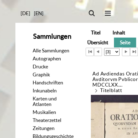
[DE]
[EN]
Titel
Inhalt
Sammlungen
Übersicht
Seite
Alle Sammlungen
Autographen
Drucke
Ad Avdiendas Orat
Graphik
Avditorvm Pvblicorv
Handschriften
MDCCLXX....
Titelblatt
Inkunabeln
Karten und
Atlanten
Musikalien
Theaterzettel
Zeitungen
Bildungsgeschichte