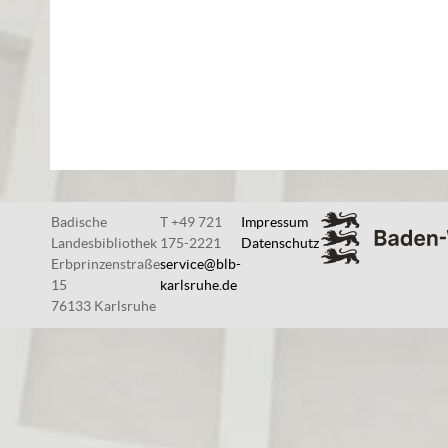
Badische
T +49 721
Impressum
Landesbibliothek
175-2221
Datenschutz
Erbprinzenstraße
service@blb-
15
karlsruhe.de
76133 Karlsruhe