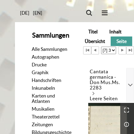
[DE]
[EN]
Titel
Inhalt
Sammlungen
Übersicht
Seite
Alle Sammlungen
Autographen
Drucke
Cantata
Graphik
germanica -
Handschriften
Don Mus.Ms.
2283
Inkunabeln
Karten und
Leere Seiten
Atlanten
Musikalien
Theaterzettel
Zeitungen
Bildungsgeschichte