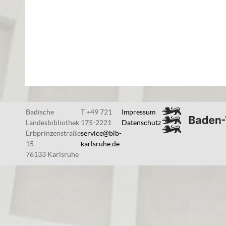
Badische
T +49 721
Impressum
Landesbibliothek
175-2221
Datenschutz
Erbprinzenstraße
service@blb-
15
karlsruhe.de
76133 Karlsruhe