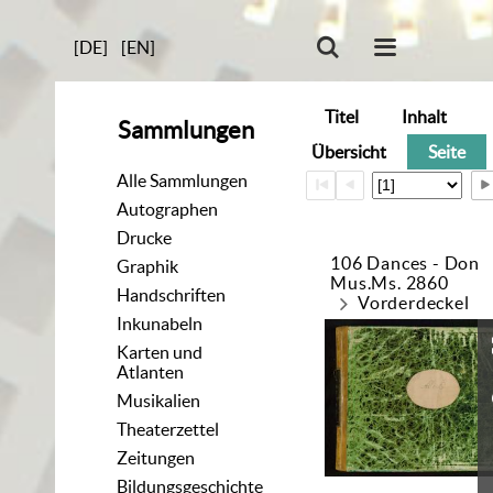
[DE]
[EN]
Titel
Inhalt
Sammlungen
Übersicht
Seite
Alle Sammlungen
Autographen
Drucke
106 Dances - Don
Graphik
Mus.Ms. 2860
Handschriften
Vorderdeckel
Inkunabeln
Karten und
Atlanten
Musikalien
Theaterzettel
Zeitungen
Bildungsgeschichte