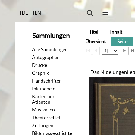
[DE]
[EN]
Titel
Inhalt
Sammlungen
Übersicht
Seite
Alle Sammlungen
Autographen
Drucke
Das Nibelungenlie
Graphik
Handschriften
Inkunabeln
Karten und
Atlanten
Musikalien
Theaterzettel
Zeitungen
Bildungsgeschichte