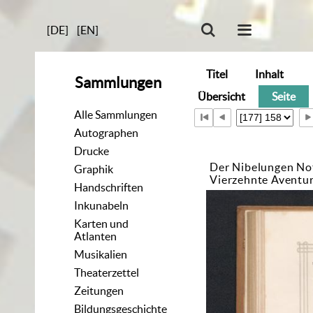
[DE]
[EN]
Titel
Inhalt
Sammlungen
Übersicht
Seite
Alle Sammlungen
Autographen
Drucke
Der Nibelungen No
Graphik
Vierzehnte Aventu
Handschriften
Inkunabeln
Karten und
Atlanten
Musikalien
Theaterzettel
Zeitungen
Bildungsgeschichte