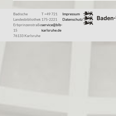
Badische
T +49 721
Impressum
Landesbibliothek
175-2221
Datenschutz
Erbprinzenstraße
service@blb-
15
karlsruhe.de
76133 Karlsruhe