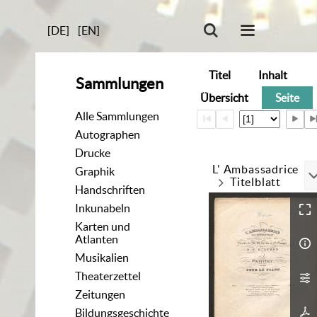
[DE]
[EN]
Titel
Inhalt
Sammlungen
Übersicht
Seite
Alle Sammlungen
Autographen
Drucke
L' Ambassadrice
Graphik
Titelblatt
Handschriften
Inkunabeln
Karten und
Atlanten
Musikalien
Theaterzettel
Zeitungen
Bildungsgeschichte