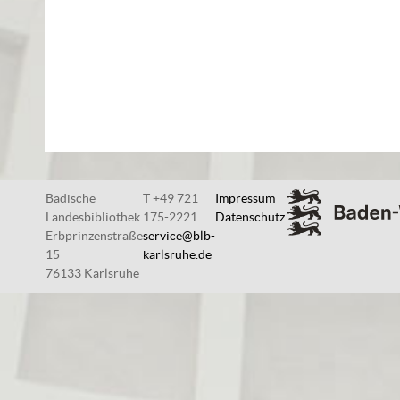
Badische
T +49 721
Impressum
Landesbibliothek
175-2221
Datenschutz
Erbprinzenstraße
service@blb-
15
karlsruhe.de
76133 Karlsruhe