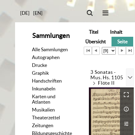
[DE]
[EN]
Titel
Inhalt
Sammlungen
Übersicht
Seite
Alle Sammlungen
Autographen
Drucke
3 Sonatas -
Graphik
Mus. Hs. 1105
Handschriften
Flöte II
Inkunabeln
Karten und
Atlanten
Musikalien
Theaterzettel
Zeitungen
Bildungsgeschichte