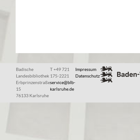
Badische
T +49 721
Impressum
Landesbibliothek
175-2221
Datenschutz
Erbprinzenstraße
service@blb-
15
karlsruhe.de
76133 Karlsruhe