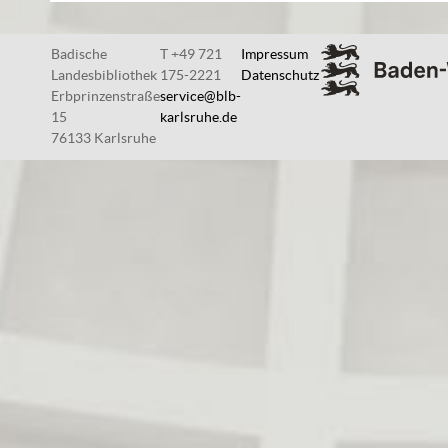
Badische
T +49 721
Impressum
Landesbibliothek
175-2221
Datenschutz
Erbprinzenstraße
service@blb-
15
karlsruhe.de
76133 Karlsruhe