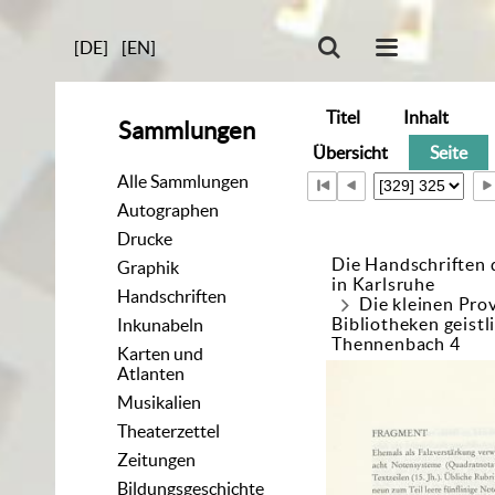
[DE]
[EN]
Titel
Inhalt
Sammlungen
Übersicht
Seite
Alle Sammlungen
Autographen
Drucke
Die Handschriften 
Graphik
in Karlsruhe
Handschriften
Die kleinen Pro
Bibliotheken geistl
Inkunabeln
Thennenbach 4
Karten und
Atlanten
Musikalien
Theaterzettel
Zeitungen
Bildungsgeschichte