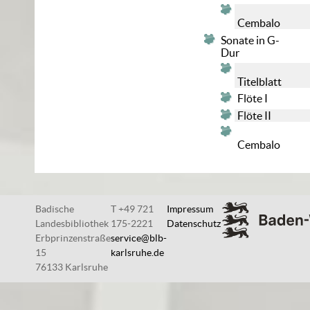
Cembalo
Sonate in G-
Dur
Titelblatt
Flöte I
Flöte II
Cembalo
Badische
T +49 721
Impressum
Landesbibliothek
175-2221
Datenschutz
Erbprinzenstraße
service@blb-
15
karlsruhe.de
76133 Karlsruhe