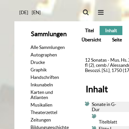
[DE]
[EN]
Titel
Inhalt
Sammlungen
Übersicht
Seite
Alle Sammlungen
Autographen
12 Sonatas - Mus. Hs. 
Drucke
fl (2), cemb / Alessand
Graphik
Besozzi. [S.l.], 1750 (1
Handschriften
Inkunabeln
Inhalt
Karten und
Atlanten
Sonate in G-
Musikalien
Dur
Theaterzettel
Zeitungen
Titelblatt
Bildungsgeschichte
Flöte I