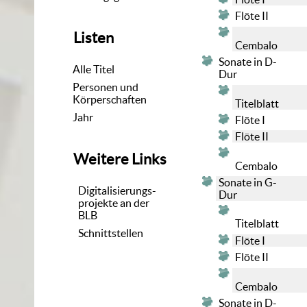
Flöte II
Listen
Cembalo
Sonate in D-
Alle Titel
Dur
Personen und
Körperschaften
Titelblatt
Jahr
Flöte I
Flöte II
Weitere Links
Cembalo
Sonate in G-
Digitalisierungs-
Dur
projekte an der
BLB
Titelblatt
Schnittstellen
Flöte I
Flöte II
Cembalo
Sonate in D-