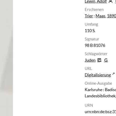
Lewin, Adolf
Erschienen
Trier
:
Maas
,
189
Umfang
110 S.
Signatur
98 B 81076
Schlagwörter
Juden
URL
Digitalisierung
Online-Ausgabe
Karlsruhe : Badis
Landesbibliothek
URN
urn:nbn:de:bsz: