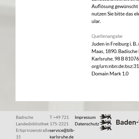
Auflösung gewünscht (
nutzen Sie bitte das
el
ular
.
Quellenangabe
Juden in Freiburg i. B. 
Maas, 1890. Badische
Karlsruhe,
98 B 8107
org/urn:nbn:de:bsz:3
Domain Mark 1.0
Badische
T +49 721
Impressum
Landesbibliothek
175-2221
Datenschutz
Erbprinzenstraße
service@blb-
15
karlsruhe.de