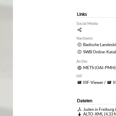
Links
Social Media
Nachweis
Badische Landesbi
SWB Online-Kata
Archiv
METS (OAI-PMH)
IIIF
IIIF-Viewer
/
I
Dateien
Juden in Freiburg i.
ALTO-XML
[
4,33