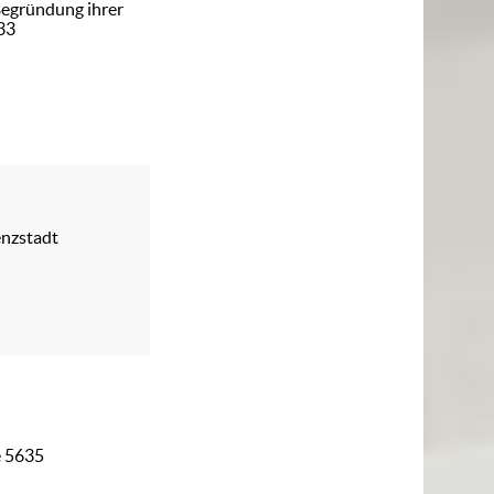
 Begründung ihrer
833
enzstadt
e 5635