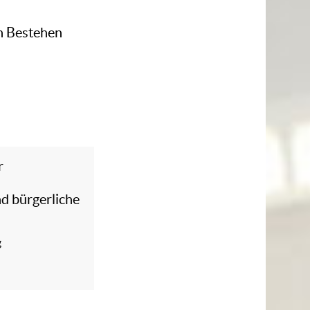
n Bestehen
r
r
d bürgerliche
g