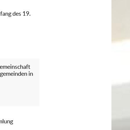
fang des 19.
sgemeinschaft
sgemeinden in
mlung