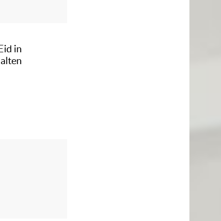
id in
alten