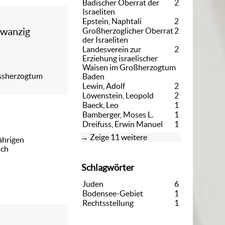
Badischer Oberrat der
2
Israeliten
Epstein, Naphtali
2
zwanzig
Großherzoglicher Oberrat
2
der Israeliten
Landesverein zur
2
Erziehung israelischer
Waisen im Großherzogtum
rossherzogtum
Baden
Lewin, Adolf
2
Löwenstein, Leopold
2
Baeck, Leo
1
Bamberger, Moses L.
1
Dreifuss, Erwin Manuel
1
Zeige 11 weitere
ährigen
ich
Schlagwörter
Juden
6
Bodensee-Gebiet
1
Rechtsstellung
1