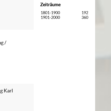
Zeiträume
1801-1900
192
1901-2000
360
ng
/
g Karl