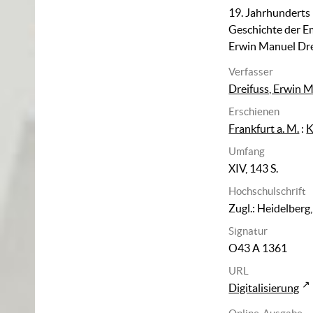
19. Jahrhunderts
Geschichte der E
Erwin Manuel Dr
Verfasser
Dreifuss, Erwin 
Erschienen
Frankfurt a. M.
:
K
Umfang
XIV, 143 S.
Hochschulschrift
Zugl.: Heidelberg,
Signatur
O43 A 1361
URL
Digitalisierung