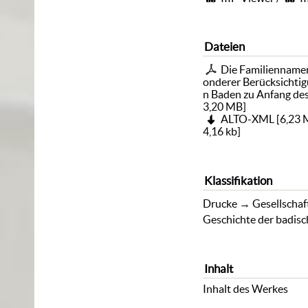
Dateien
Die Familiennamen
onderer Berücksichtig
n Baden zu Anfang des
3,20 MB
]
ALTO-XML
[
6,23
4,16 kb
]
Klassifikation
Drucke
→
Gesellschaf
Geschichte der badis
Inhalt
Inhalt des Werkes