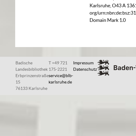
Karlsruhe,
O43 A 136
org/urn:nbn:de:bsz:3
Domain Mark 1.0
Badische
T +49 721
Impressum
Landesbibliothek
175-2221
Datenschutz
Erbprinzenstraße
service@blb-
15
karlsruhe.de
76133 Karlsruhe