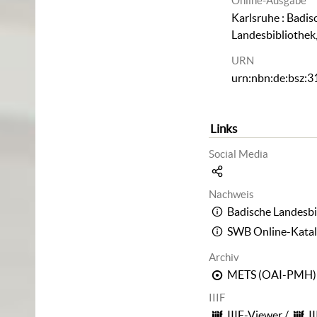
Online-Ausgabe
Karlsruhe : Badis
Landesbibliothek
URN
urn:nbn:de:bsz:
Links
Social Media
Nachweis
Badische Landesbi
SWB Online-Kata
Archiv
METS (OAI-PMH)
IIIF
IIIF-Viewer
/
I