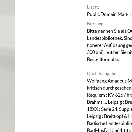
Lizenz
Public Domain Mark 1
Nutzung
Bitte nennen Sie als Q
Landesbibliothek. Sind
höherer Auflösung ge
300 dpi), nutzen Sie b
Bestellformular
.
Quellenangabe
Wolfgang Amadeus Mo
kritisch durchgesehe
Requiem : KV 626 / hr
Brahms .... Leipzig : Br
18XX : Serie 24, Suppl
Leipzig : Breitkopf & H
Badische Landesbiblio
BadMusDr Kla64
,
htt