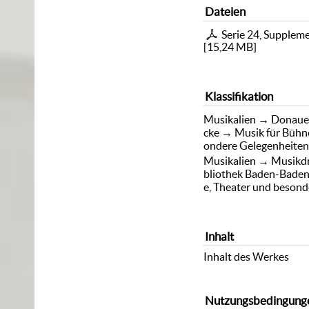
Dateien
Serie 24, Suppleme
[
15,24 MB
]
Klassifikation
Musikalien
→
Donaue
cke
→
Musik für Bühn
ondere Gelegenheite
Musikalien
→
Musikdr
bliothek Baden-Bade
e, Theater und beson
Inhalt
Inhalt des Werkes
Nutzungsbedingung