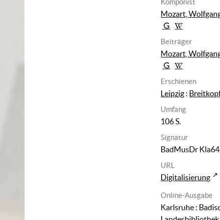
Komponist
Mozart, Wolfgan
Beiträger
Mozart, Wolfgan
Erschienen
Leipzig
:
Breitkop
Umfang
106 S.
Signatur
BadMusDr Kla64
URL
Digitalisierung
Online-Ausgabe
Karlsruhe : Badis
Landesbibliothek