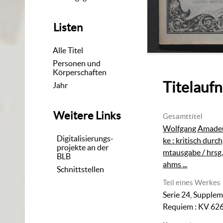
Listen
Alle Titel
Personen und
Körperschaften
Titelauf
Jahr
Weitere Links
Gesamttitel
Wolfgang Amadeu
Digitalisierungs-
ke : kritisch du
projekte an der
mtausgabe / hrsg
BLB
ahms ...
Schnittstellen
Teil eines Werkes
Serie 24, Supplem
Requiem
:
KV 62