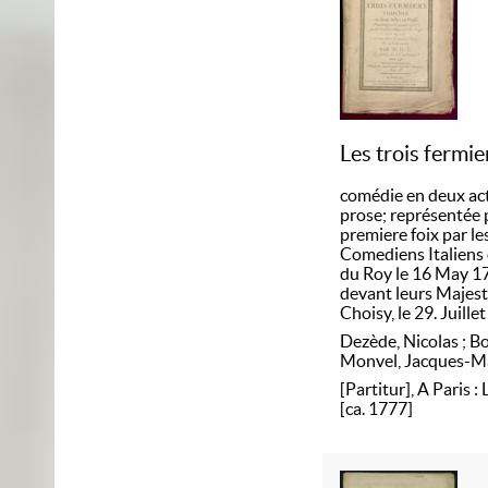
Les trois fermie
comédie en deux ac
prose; représentée 
premiere foix par le
Comediens Italiens 
du Roy le 16 May 17
devant leurs Majest
Choisy, le 29. Juille
Dezède, Nicolas
;
Bo
Monvel, Jacques-M
[Partitur], A Paris : 
[ca. 1777]