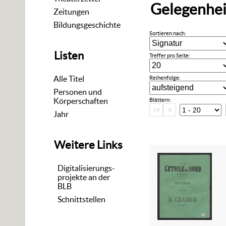
Gelegenhe
Zeitungen
Bildungsgeschichte
Sortieren nach:
Listen
Treffer pro Seite:
Alle Titel
Reihenfolge:
Personen und
Körperschaften
Blättern:
Jahr
Weitere Links
Digitalisierungs-
projekte an der
BLB
Schnittstellen