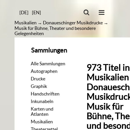
[DE]
[EN]
Musikalien
→
Donaueschinger Musikdrucke
→
Musik für Bühne, Theater und besondere
Gelegenheiten
Sammlungen
Alle Sammlungen
973
Titel
in
Autographen
Musikalien
Drucke
Donauesch
Graphik
Handschriften
Musikdruc
Inkunabeln
Musik für
Karten und
Bühne, The
Atlanten
Musikalien
und beson
Theaterzettel