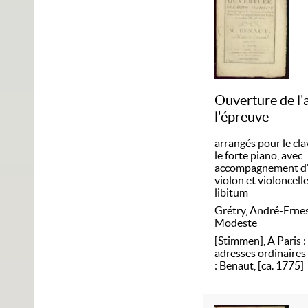
Ouverture de l'
l'épreuve
arrangés pour le cla
le forte piano, avec
accompagnement d
violon et violoncelle
libitum
Grétry, André-Erne
Modeste
[Stimmen], A Paris :
adresses ordinaires 
: Benaut, [ca. 1775]