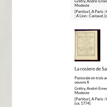
Grétry, André-Erne
Modeste
[Partitur], A Paris 
; A Lion : Castaud, [
La rosiere de Sa
Pastorale en trois a
oeuvre X
Grétry, André-Erne
Modeste
[Partitur], A Paris 
[ca. 1774]