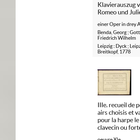
Klavierauszug 
Romeo und Juli
einer Oper in drey 
Benda, Georg
;
Gott
Friedrich Wilhelm
Leipzig : Dyck ; Leipz
Breitkopf, 1778
IIIe. recueil de p
airs choisis et v
pour la harpe le
clavecin ou fort
oeuvre XIe.