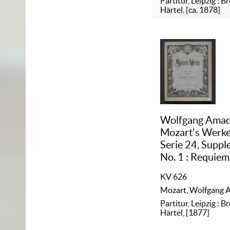
Partitur, Leipzig : B
Härtel, [ca. 1878]
Wolfgang Ama
Mozart's Werk
Serie 24, Suppl
No. 1 :
Requiem
KV 626
Mozart, Wolfgang
Partitur, Leipzig : B
Härtel, [1877]