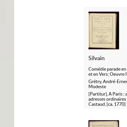
Silvain
Comédie parade en
et en Vers; Oeuvre 
Grétry, André-Erne
Modeste
[Partitur], A Paris :
adresses ordinaires 
Castaud, [ca. 1770]