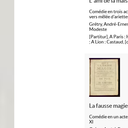
L' ami de la mai
Comédie en trois ac
vers mêlée d'ariette
Grétry, André-Erne
Modeste
[Partitur], A Paris 
; A Lion : Castaud, [
La fausse magie
Comédie en un acte
XI