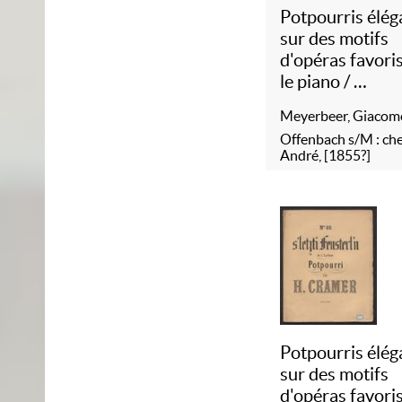
Potpourris élég
sur des motifs
d'opéras favori
le piano
/
71 :
L'
étoile du
Meyerbeer, Giacom
Offenbach s/M : ch
André, [1855?]
Potpourris élég
sur des motifs
d'opéras favori