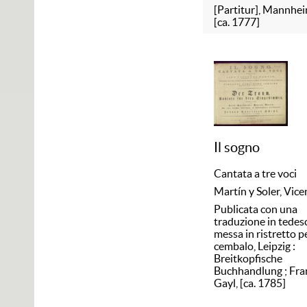
[Partitur], Mannhei
[ca. 1777]
Il sogno
Cantata a tre voci
Martín y Soler, Vice
Publicata con una
traduzione in tedes
messa in ristretto pe
cembalo, Leipzig :
Breitkopfische
Buchhandlung ; Fran
Gayl, [ca. 1785]