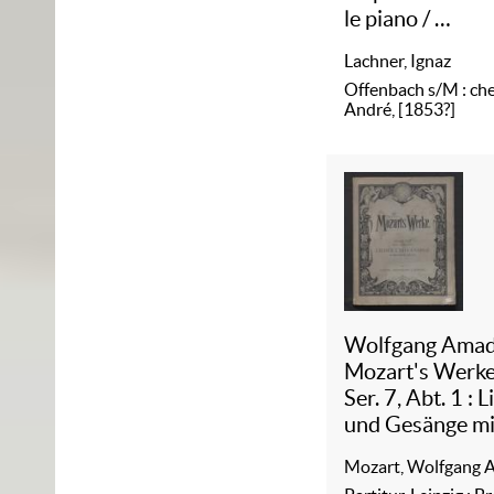
le piano
/
60 :
s'
letzti Fen
Lachner, Ignaz
de J. Lachner
Offenbach s/M : ch
André, [1853?]
Wolfgang Ama
Mozart's Werk
Ser. 7, Abt. 1 :
L
und Gesänge mi
Begleitung des
Mozart, Wolfgang
Pianoforte