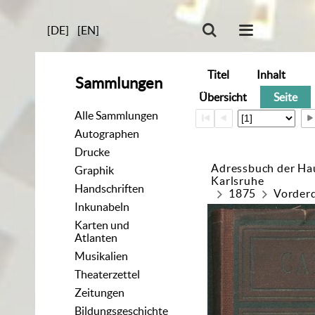
[DE]
[EN]
Titel
Inhalt
Sammlungen
Übersicht
Seite
Alle Sammlungen
Autographen
Drucke
Adressbuch der Ha
Graphik
Karlsruhe
Handschriften
1875
Vorder
Inkunabeln
Karten und
Atlanten
Musikalien
Theaterzettel
Zeitungen
Bildungsgeschichte