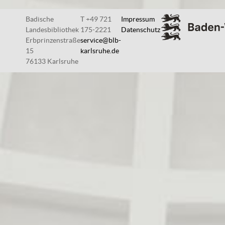
Badische
T +49 721
Impressum
Landesbibliothek
175-2221
Datenschutz
Erbprinzenstraße
service@blb-
15
karlsruhe.de
76133 Karlsruhe