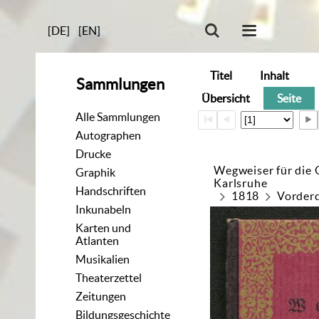
[DE]
[EN]
Titel
Inhalt
Sammlungen
Übersicht
Seite
Alle Sammlungen
Autographen
Drucke
Wegweiser für die 
Graphik
Karlsruhe
Handschriften
1818
Vorder
Inkunabeln
Karten und
Atlanten
Musikalien
Theaterzettel
Zeitungen
Bildungsgeschichte