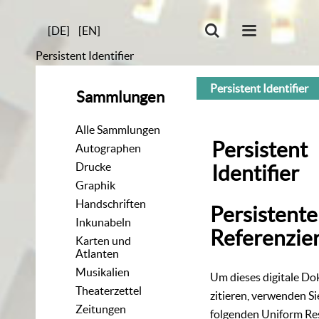
[DE]
[EN]
Persistent Identifier
Persistent Identifier
Sammlungen
Alle Sammlungen
Persistent
Autographen
Drucke
Identifier
Graphik
Handschriften
Persistente
Inkunabeln
Referenzie
Karten und
Atlanten
Musikalien
Um dieses digitale D
Theaterzettel
zitieren, verwenden Si
Zeitungen
folgenden
Uniform Re