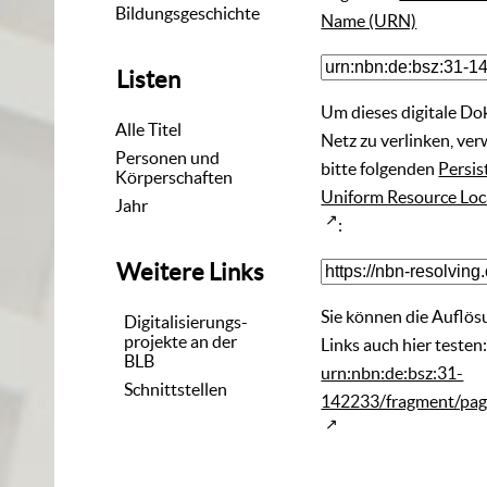
Bildungsgeschichte
Name (URN)
Listen
Um dieses digitale D
Alle Titel
Netz zu verlinken, ve
Personen und
bitte folgenden
Persis
Körperschaften
Uniform Resource Loc
Jahr
:
Weitere Links
Sie können die Auflös
Digitalisierungs-
projekte an der
Links auch hier testen
BLB
urn:nbn:de:bsz:31-
Schnittstellen
142233/fragment/pa