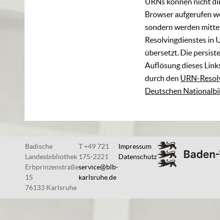
URNs können nicht di
Browser aufgerufen w
sondern werden mittel
Resolvingdienstes in 
übersetzt. Die persist
Auflösung dieses Links
durch den
URN-Resolv
Deutschen Nationalbi
Badische
T +49 721
Impressum
Landesbibliothek
175-2221
Datenschutz
Erbprinzenstraße
service@blb-
15
karlsruhe.de
76133 Karlsruhe