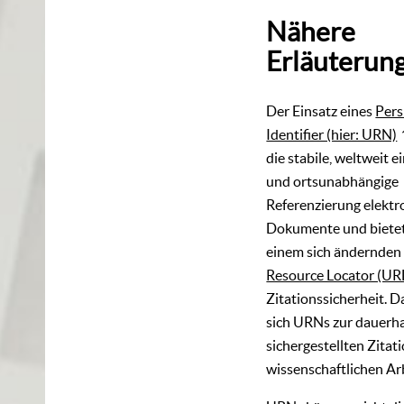
Nähere
Erläuterun
Der Einsatz eines
Pers
Identifier (hier: URN)
die stabile, weltweit e
und ortsunabhängige
Referenzierung elektr
Dokumente und bietet
einem sich ändernde
Resource Locator (UR
Zitationssicherheit. 
sich URNs zur dauerha
sichergestellten Zitati
wissenschaftlichen Ar