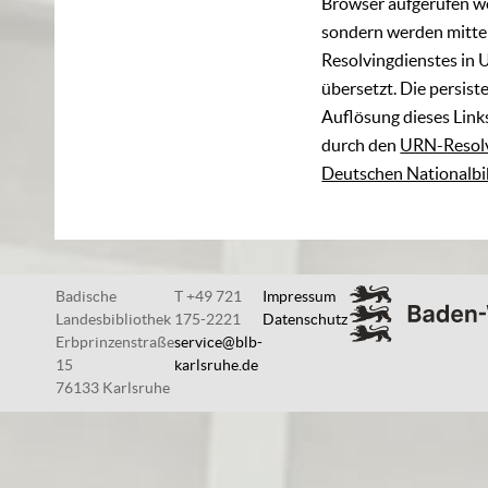
Browser aufgerufen w
sondern werden mittel
Resolvingdienstes in 
übersetzt. Die persist
Auflösung dieses Links
durch den
URN-Resolv
Deutschen Nationalbi
Badische
T +49 721
Impressum
Landesbibliothek
175-2221
Datenschutz
Erbprinzenstraße
service@blb-
15
karlsruhe.de
76133 Karlsruhe