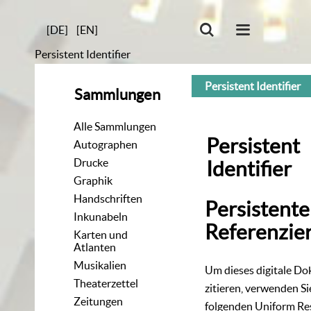
[DE]
[EN]
Persistent Identifier
Persistent Identifier
Sammlungen
Alle Sammlungen
Persistent
Autographen
Drucke
Identifier
Graphik
Handschriften
Persistente
Inkunabeln
Referenzie
Karten und
Atlanten
Musikalien
Um dieses digitale D
Theaterzettel
zitieren, verwenden Si
Zeitungen
folgenden
Uniform Re