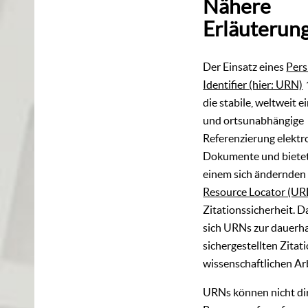
Nähere
Erläuterun
Der Einsatz eines
Pers
Identifier (hier: URN)
die stabile, weltweit e
und ortsunabhängige
Referenzierung elektr
Dokumente und bietet
einem sich ändernde
Resource Locator (UR
Zitationssicherheit. 
sich URNs zur dauerha
sichergestellten Zitati
wissenschaftlichen Ar
URNs können nicht di