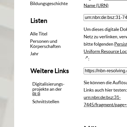
Bildungsgeschichte
Name (URN)
Listen
Um dieses digitale D
Alle Titel
Netz zu verlinken, ve
Personen und
bitte folgenden
Persis
Körperschaften
Uniform Resource Loc
Jahr
:
Weitere Links
Sie können die Auflös
Digitalisierungs-
projekte an der
Links auch hier testen
BLB
urn:nbn:de:bsz:31-
Schnittstellen
7445/fragment/page