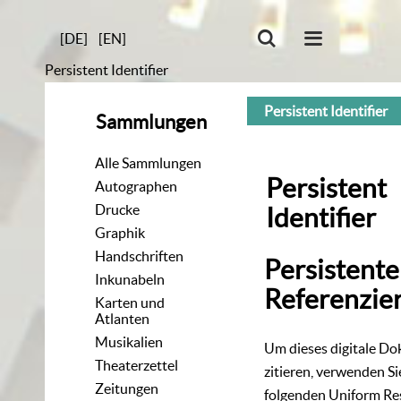
[DE]
[EN]
Persistent Identifier
Persistent Identifier
Sammlungen
Alle Sammlungen
Persistent
Autographen
Drucke
Identifier
Graphik
Handschriften
Persistente
Inkunabeln
Referenzie
Karten und
Atlanten
Musikalien
Um dieses digitale D
Theaterzettel
zitieren, verwenden Si
Zeitungen
folgenden
Uniform Re