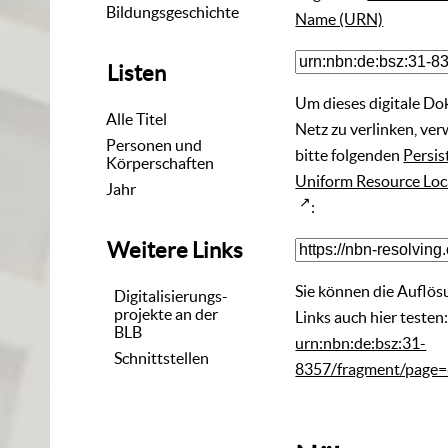
Bildungsgeschichte
Name (URN)
Listen
Um dieses digitale D
Alle Titel
Netz zu verlinken, ve
Personen und
bitte folgenden
Persis
Körperschaften
Uniform Resource Loc
Jahr
:
Weitere Links
Sie können die Auflös
Digitalisierungs-
projekte an der
Links auch hier testen
BLB
urn:nbn:de:bsz:31-
Schnittstellen
8357/fragment/page