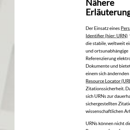
Nähere
Erläuterun
Der Einsatz eines
Pers
Identifier (hier: URN)
die stabile, weltweit e
und ortsunabhängige
Referenzierung elektr
Dokumente und bietet
einem sich ändernde
Resource Locator (UR
Zitationssicherheit. 
sich URNs zur dauerha
sichergestellten Zitati
wissenschaftlichen Ar
URNs können nicht di