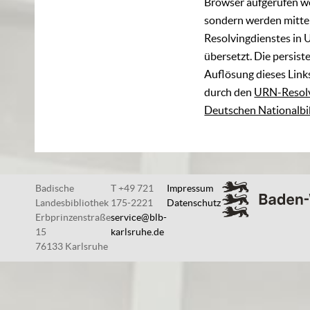
Browser aufgerufen w
sondern werden mittel
Resolvingdienstes in 
übersetzt. Die persist
Auflösung dieses Links
durch den
URN-Resolv
Deutschen Nationalbi
Badische
T +49 721
Impressum
Landesbibliothek
175-2221
Datenschutz
Erbprinzenstraße
service@blb-
15
karlsruhe.de
76133 Karlsruhe