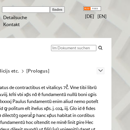
[DE]
[EN]
Detailsuche
Kontakt
icijs etc.
[Prologus]
atus
de
contractibus
et
vitalicys
⁊cͣ
.
Vme
tibi
librū
a
.
viij
.
km̄i
vbi
xp̄s
nō
ē
fundamentū
nullū
boni
oꝑis
lxxxxj
Paulus
fundamentū
enim
aliud
nemo
poteſt
id
ꝙ
poſitum
eſt
iheſus
xp̄s
.
j
.
coꝝ
.
iij
.
Glo
id
ē
fides
ꝑ
dilectōꝫ
operat̉
ꝑ
hanc
xp̄us
ha­
bitat
in
cordibus
fundamentū
hoc
oſtendit
ne
minē
ſinit
ꝑire
Hec
deus
dilexit
mundū
ut
filiū
ſuū
vnigenitū
daret
ut