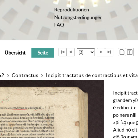
Reproduktionen
Nutzungsbedingungen
FAQ
Übersicht
Seite
62
Contractus
Incipit tractatus de contractibus et vital
Incipit
tract
grandem
yſ
ē
edificiū
.
c
.
po
nere
niſi
xp̄i
ſcꝫ
que
Aliud
nō
eſt
glō
ſicut
em̄