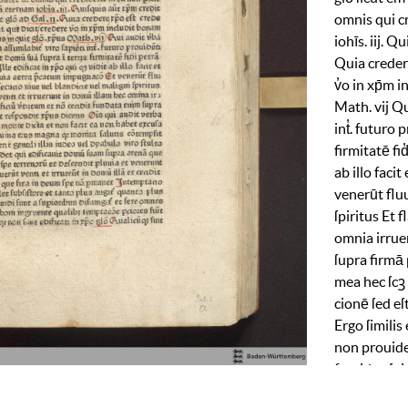
omnis
qui
c
iohīs
.
iij
.
Qui
Quia
crede
v̓o
in
xp̄m
in
Math
.
vij
Qu
int̓
.
futuro
p
firmitatē
fid
ab
illo
facit
venerūt
flu­
ſpiritus
Et
f
omnia
ir­
rue
ſupra
firmā
mea
hec
ſcꝫ
cionē
ſed
eſ
Ergo
ſimilis
non
prouid
feruida
eſt
i
flumina
et
f