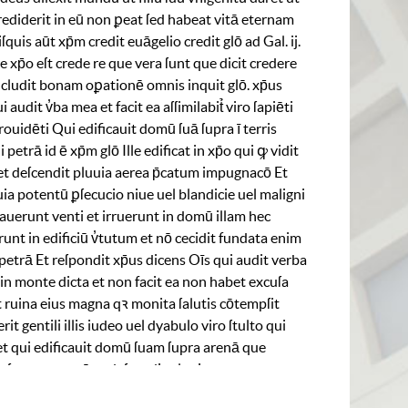
rediderit
in
eū
non
ꝑeat
ſed
habeat
vitā
eternam
ſquis
aūt
xp̄m
credit
euāgelio
credit
glō
ad
Gal
.
ij
.
re
xp̄o
eſt
crede
re
que
vera
ſunt
que
dicit
credere
cludit
bonam
oꝑationē
omnis
inquit
glō
.
xp̄us
i
audit
v̓ba
mea
et
facit
ea
aſſimilabit̉
viro
ſapiēti
rouidēti
Qui
edificauit
domū
ſuā
ſupra
ī
terris
̓i
petrā
id
ē
xp̄m
glō
Ille
edificat
in
xp̄o
qui
ꝙ
vidit
et
deſcendit
pluuia
aerea
p̄catum
impugnacō
Et
uia
potentū
ꝑſecucio
niue
uel
blandicie
uel
maligni
lauerunt
venti
et
irruerunt
in
domū
illam
hec
runt
in
edificiū
v̓tutum
et
nō
cecidit
fundata
enim
petrā
Et
reſpondit
xp̄us
dicens
Oīs
qui
audit
verba
in
monte
dicta
et
non
facit
ea
non
habet
excuſa
t
ruina
eius
magna
qꝛ
monita
ſalutis
cōtempſit
erit
gentili
illis
iudeo
uel
dyabulo
viro
ſtulto
qui
et
qui
edificauit
domū
ſuam
ſupra
arenā
que
n
ſpe
terrenorū
et
deſcendit
pluuia
et
venerunt
lauerūt
venti
et
irruerūt
in
domū
illā
et
cecidit
glō