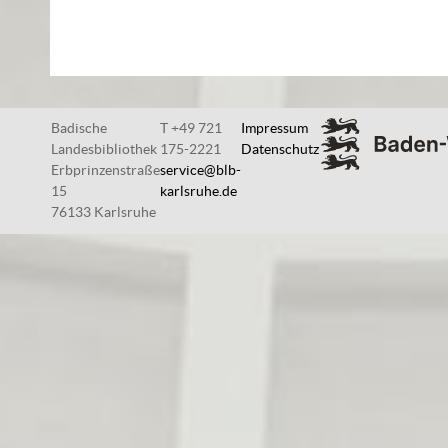
Badische
T +49 721
Impressum
Landesbibliothek
175-2221
Datenschutz
Erbprinzenstraße
service@blb-
15
karlsruhe.de
76133 Karlsruhe