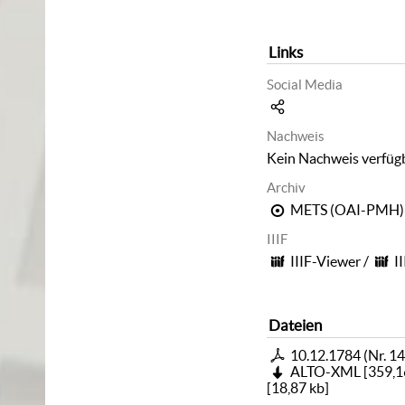
Links
Social Media
Nachweis
Kein Nachweis verfüg
Archiv
METS (OAI-PMH)
IIIF
IIIF-Viewer
/
I
Dateien
10.12.1784 (Nr. 14
ALTO-XML
[
359,1
[
18,87 kb
]