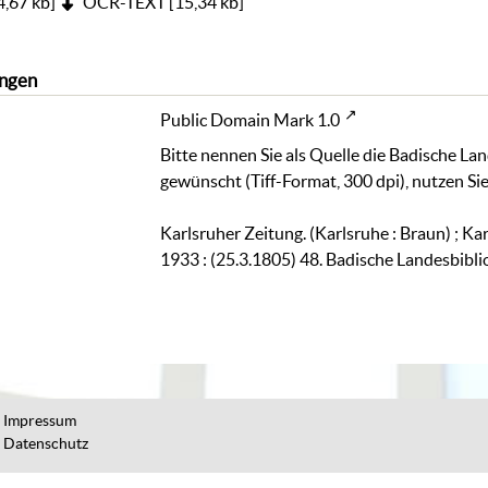
4,67 kb
]
OCR-TEXT
[
15,34 kb
]
ngen
Public Domain Mark 1.0
Bitte nennen Sie als Quelle die Badische La
gewünscht (Tiff-Format, 300 dpi), nutzen Sie
Karlsruher Zeitung. (Karlsruhe : Braun) ; Ka
1933 : (25.3.1805) 48. Badische Landesbibl
Impressum
Datenschutz