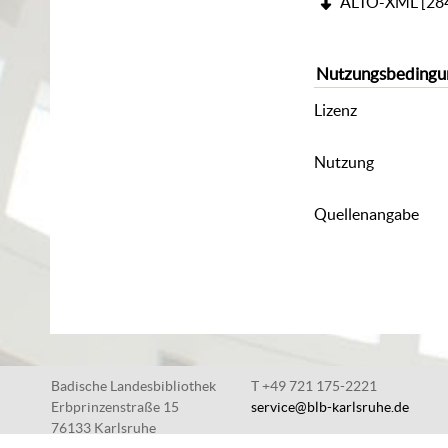
ALTO-XML
[
28
Nutzungsbedingu
Lizenz
Nutzung
Quellenangabe
Badische Landesbibliothek
T +49 721 175-2221
Erbprinzenstraße 15
service@blb-karlsruhe.de
76133 Karlsruhe