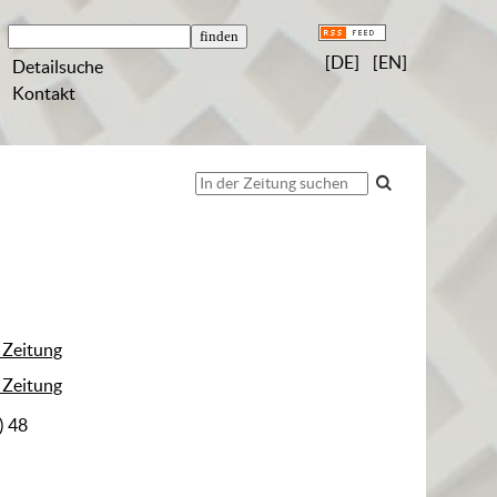
[DE]
[EN]
Detailsuche
Kontakt
 Zeitung
 Zeitung
) 48