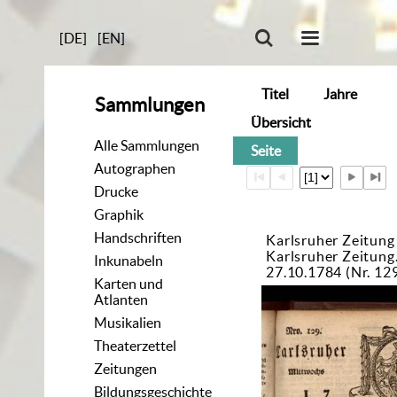
[DE]
[EN]
Titel
Jahre
Sammlungen
Übersicht
Alle Sammlungen
Seite
Autographen
Drucke
Graphik
Handschriften
Karlsruher Zeitung
Karlsruher Zeitun
Inkunabeln
27.10.1784 (Nr. 12
Karten und
Atlanten
Musikalien
Theaterzettel
Zeitungen
Bildungsgeschichte