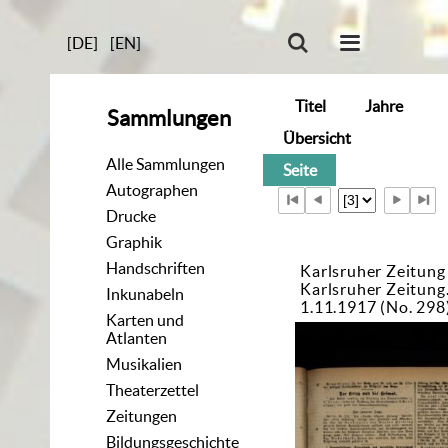
[DE]
[EN]
Titel
Jahre
Sammlungen
Übersicht
Alle Sammlungen
Seite
Autographen
Drucke
Graphik
Handschriften
Karlsruher Zeitung
Karlsruher Zeitun
Inkunabeln
1.11.1917 (No. 298
Karten und
Atlanten
Musikalien
Theaterzettel
Zeitungen
Bildungsgeschichte