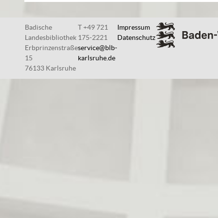
Badische
T +49 721
Impressum
Landesbibliothek
175-2221
Datenschutz
Erbprinzenstraße
service@blb-
15
karlsruhe.de
76133 Karlsruhe