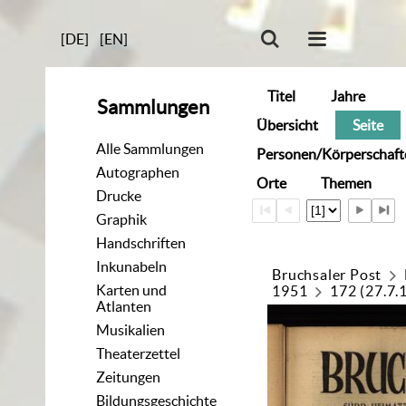
[DE]
[EN]
Titel
Jahre
Sammlungen
Übersicht
Seite
Alle Sammlungen
Personen/Körperschaft
Autographen
Orte
Themen
Drucke
Graphik
Handschriften
Inkunabeln
Bruchsaler Post
Karten und
1951
172 (27.7.
Atlanten
Musikalien
Theaterzettel
Zeitungen
Bildungsgeschichte