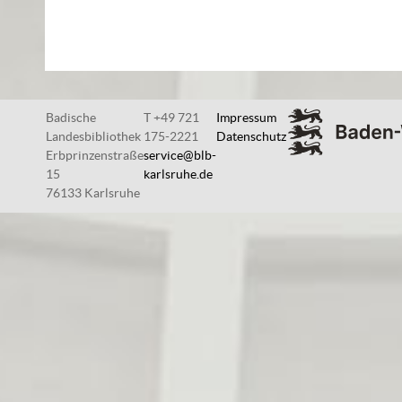
Badische
T +49 721
Impressum
Landesbibliothek
175-2221
Datenschutz
Erbprinzenstraße
service@blb-
15
karlsruhe.de
76133 Karlsruhe