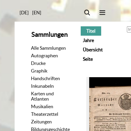
[DE]
[EN]
Titel
Sammlungen
Jahre
Alle Sammlungen
Übersicht
Autographen
Seite
Drucke
Graphik
Handschriften
Inkunabeln
Karten und
Atlanten
Musikalien
Theaterzettel
Zeitungen
Bildungsgeschichte