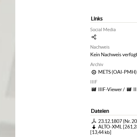
Links
Social Media
Nachweis
Kein Nachweis verfüg
Archiv
METS (OAI-PMH)
IIIF
IIIF-Viewer
/
I
Dateien
23.12.1807 (Nr. 20
ALTO-XML
[
261,2
[
13,44 kb
]