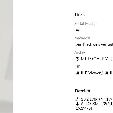
Links
Social Media
Nachweis
Kein Nachweis verfüg
Archiv
METS (OAI-PMH)
IIIF
IIIF-Viewer
/
I
Dateien
13.2.1784 (Nr. 19)
ALTO-XML
[
354,1
[
19,19 kb
]