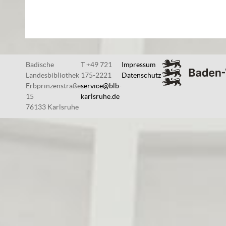
Badische
T +49 721
Impressum
Landesbibliothek
175-2221
Datenschutz
Erbprinzenstraße
service@blb-
15
karlsruhe.de
76133 Karlsruhe